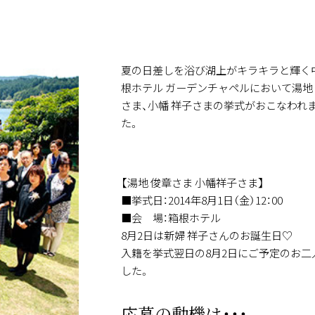
夏の日差しを浴び湖上がキラキラと輝く
根ホテル ガーデンチャペルにおいて湯地
さま、小幡 祥子さまの挙式がおこなわれ
た。
【湯地 俊章さま 小幡祥子さま】
■挙式日：2014年8月1日（金）12：00
■会 場：箱根ホテル
8月2日は新婦 祥子さんのお誕生日♡
入籍を挙式翌日の8月2日にご予定のお二
した。
応募の動機は・・・