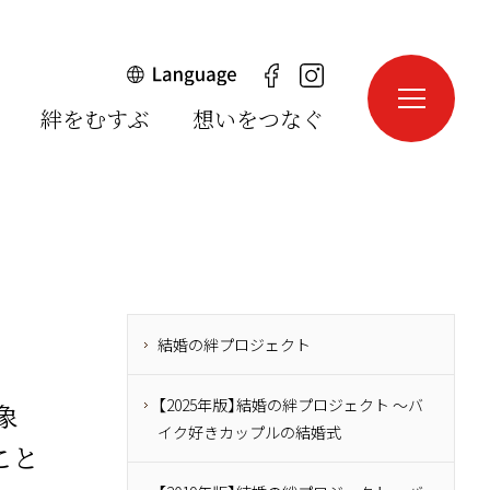
絆をむすぶ
想いをつなぐ
English
中文簡体
中文繁体
한국어
português
español
結婚の絆プロジェクト
【2025年版】結婚の絆プロジェクト ～バ
象
イク好きカップルの結婚式
こと