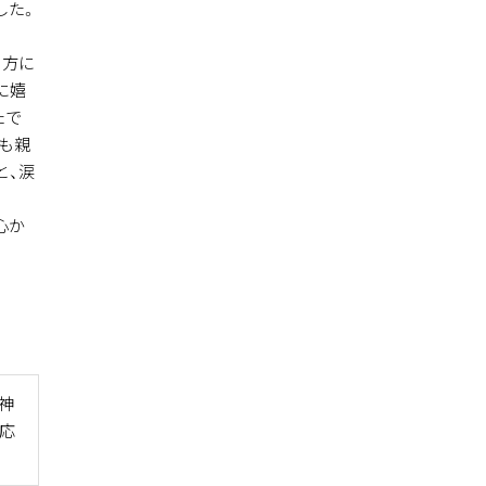
した。
の方に
に嬉
たで
も親
と、涙
心か
神
応