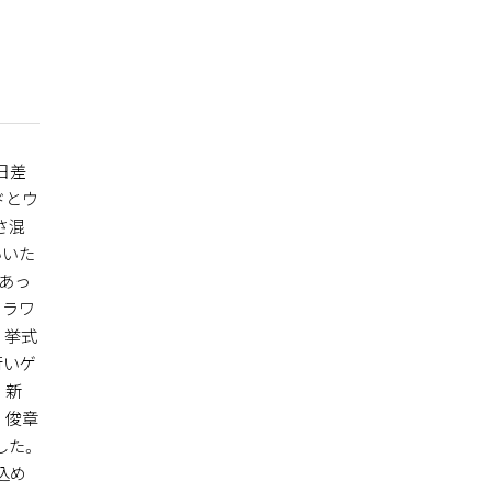
日差
ドとウ
さ混
いいた
あっ
フラワ
。挙式
行いゲ
。新
 俊章
した。
込め