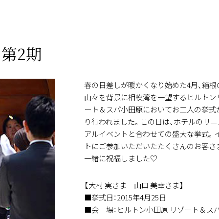
 第2期
春の日差しが暖かくなり始めた4月、箱根
山々を背景に相模湾を一望するヒルトン
ート＆スパ小田原においてお二人の挙式
り行われました。この日は、ホテルのリニ
アルイベントと合わせての盛大な挙式。
トにご参加いただいたたくさんのお客さ
一緒に祝福しました♡
【大村 実さま 山口 美幸さま】
■挙式日：2015年4月25日
■会 場：ヒルトン小田原 リゾート＆ス