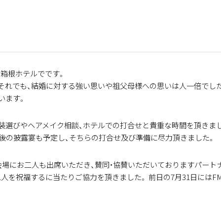
だ箱根ホテルでです。
。それでも、結婚に対する強い思いや祖父母様への思いは人一倍でした
います。
装選びやヘアメイク相談、ホテルでの打合せと貴重な時間を頂きま
後の披露宴も予定し、そちらの打合せ及び準備に尽力頂きました。
会場にお二人も出席いただき、賛同・協賛いただいておりますパート
人を祝福するに当たりご協力を頂きました。 前日の7月31日にはF