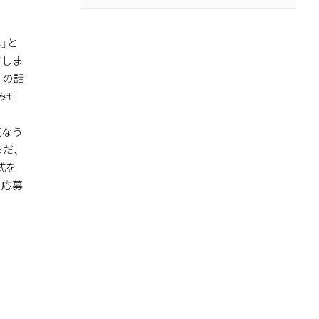
」と
てしま
その話
みせ
気なう
だ、
式を
り応募