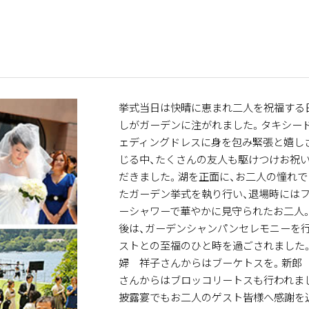
挙式当日は快晴に恵まれ二人を祝福する
しがガーデンに注がれました。タキシー
ェディングドレスに身を包み緊張と嬉し
じる中、たくさんの友人も駆けつけお祝
だきました。湖を正面に、お二人の憧れで
たガーデン挙式を執り行い、退場時には
ーシャワーで華やかに見守られたお二人
後は、ガーデンシャンパンセレモニーを
ストとの至福のひと時を過ごされました
婦 祥子さんからはブーケトスを。新郎
さんからはブロッコリートスも行われま
披露宴でもお二人のゲスト皆様へ感謝を