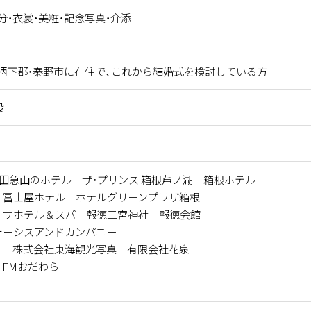
分・衣裳・美粧・記念写真・介添
足柄下郡・秦野市に在住で、これから結婚式を検討している方
設
小田急山のホテル ザ・プリンス 箱根芦ノ湖 箱根ホテル
 富士屋ホテル ホテルグリーンプラザ箱根
ーサホテル＆スパ 報徳二宮神社 報徳会館
ォーシスアンドカンパニー
ノ 株式会社東海観光写真 有限会社花泉
FMおだわら