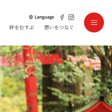
絆をむすぶ
想いをつなぐ
English
中文簡体
中文繁体
한국어
português
español