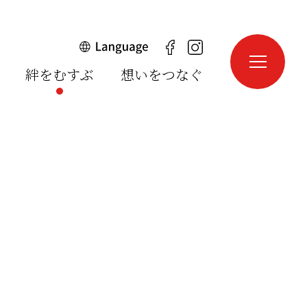
絆をむすぶ
想いをつなぐ
English
中文簡体
中文繁体
한국어
português
español