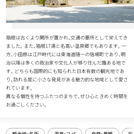
箱根は古くより関所が置かれ、交通の要所として栄えてき
ました。また、箱根17湯と名高い温泉郷でもあります。一
方、小田原は江戸時代には東海道随一の宿場町であり、明
治以降は多くの政治家や文化人が移り住んだ趣ある地で
す。どちらも国際的にも知られた日本有数の観光地であ
り、訪れる度に小さな発見がある魅力的な地域として愛さ
れています。
異なる個性を持つふたつのまちで、ぜひ心ときめく時間を
お過ごしください。
観光地・名所
温泉・スパ
自然・景観
歴