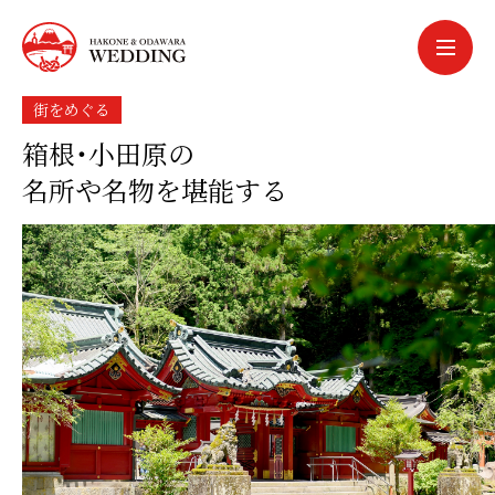
中文簡体
中文繁体
한국어
街をめぐる
箱根・小田原の
português
名所や名物を堪能する
español