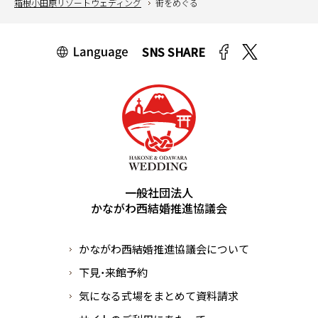
箱根小田原リゾートウェディング
街をめぐる
SNS SHARE
English
中文簡体
中文繁体
한국어
português
español
一般社団法人
かながわ西結婚推進協議会
かながわ西結婚推進協議会について
下見・来館予約
気になる式場をまとめて資料請求